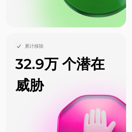
累计移除
32.9万
个潜在
威胁