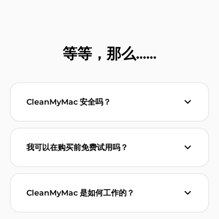
等等，那么......
CleanMyMac 安全吗？
CleanMyMac 是一款经过 Apple 公证的、值得
信赖的软件，已为 Mac 提供性能优化超过 16
年。它是所有 Mac 用户的首选，无论是搭载
Apple 芯片的还是基于 Intel 芯片的 Mac 机
我可以在购买前免费试用吗？
型，都能提供可靠且高效的性能优化。
CleanMyMac 有试用版，让您可以免费试用所
有功能。您无需付费即可移除恶意软件、整理并
释放存储空间。如果您喜欢这款应用程序，您可
以购买订阅计划或一次性付款的计划。
CleanMyMac 是如何工作的？
您首先可以使用“智能呵护”模块来优化您的
Mac。这个便捷的模块可以同时运行四个工具，