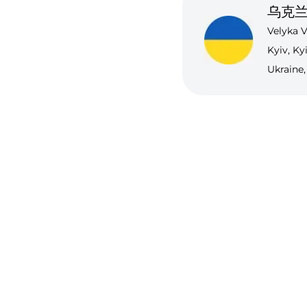
乌克
Velyka V
Kyiv, Ky
Ukraine,