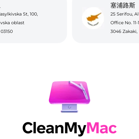
兰
塞浦路斯
asylkivska St, 100,
25 Serifou, Al
ivska oblast
Office No. 11-
 03150
3046 Zakaki,