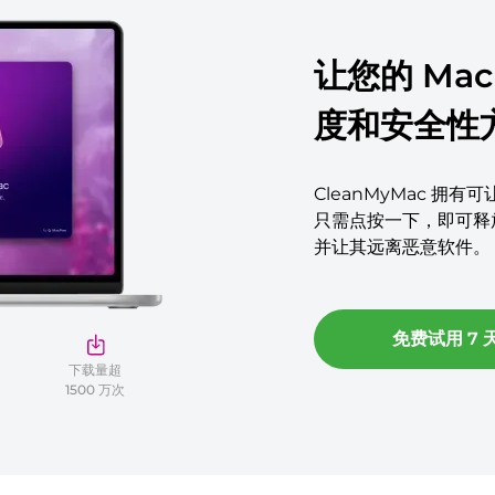
让您的 Ma
度和安全性方
CleanMyMac 拥
只需点按一下，即可释放
并让其远离恶意软件。
免费试用 7 
下载量超
1500 万次