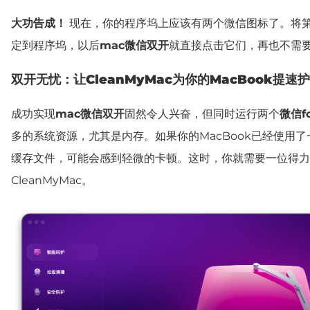
大功告成！
现在，你的程序坞上应该有两个微信图标了。将
定到程序坞，以后
mac微信双开
就直接点击它们，再也不需
双开无忧：让CleanMyMac为你的MacBook提速
成功实现
mac微信双开
固然令人兴奋，但同时运行两个
微信fo
多的系统资源，尤其是内存。如果你的MacBook已经使用
缓存文件，可能会感到轻微的卡顿。这时，你就需要一位得力
CleanMyMac。