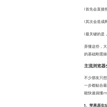
l
首先会直接
l
其次会造成
l
最关键的是
弄懂这些，大
的基础刚需操
主流浏览器
不少朋友只想
一步都贴合最
能快速搞懂m
1、苹果原生S