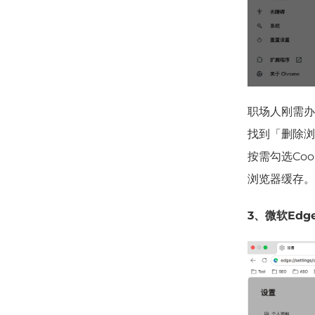
职场人刚需办
找到「
删除
浏
按需勾选Co
浏览器缓存。
3、微软Ed