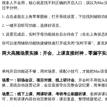
很多人不会用，核心就是找不到正确的开启入口，误以为Mac
过半分钟。
1.
点击桌面左上角苹果图标，打开系统设置，下拉找到
辅助功
2.
一键开启听写功能，
选择好语言
。
3.
设置完成后，
实时字母功能就在后台待命了（在右上角状态
你可以使用辅助功能快捷键快速打开或关闭“实时字幕”。麦克
两大高频场景实操：开会、上课直接封神，零漏字实
单纯开启功能还不够，用对场景、搭配小技巧，才能把Mac语
场景一：职场会议、项目对接、线上研讨会
。开会时不用低头
换，系统自动连贯记录，会后直接导出完整会议纪要，简单微
场景二：线下上课、网课听课、考研考公刷题听课
。老师讲课
可，所有讲课内容自动完整留存，课后复盘、整理错题笔记、