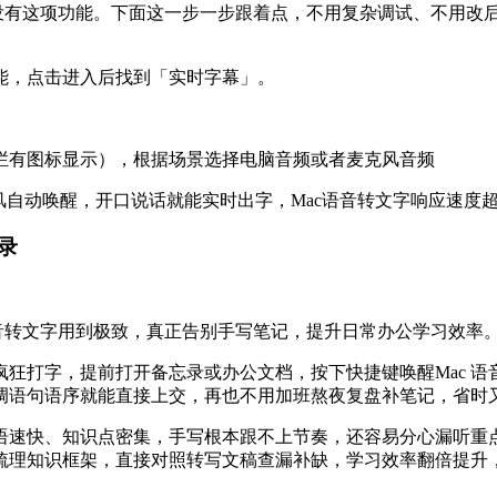
没有这项功能。下面这一步一步跟着点，不用复杂调试、不用改后
能
，点击进入后
找到
「
实时字幕
」。
栏有图标显示），根据场景选择电脑音频或者麦克风音频
风自动唤醒，开口说话就能实时出字，Mac语音转文字响应速度
录
音转文字用到极致，真正告别手写笔记，提升日常办公学习效率
疯狂打字，提前打开备忘录或办公文档，按下快捷键唤醒Mac 
调语句语序就能直接上交，再也不用加班熬夜复盘补笔记，省时
语速快、知识点密集，手写根本跟不上节奏，还容易分心漏听重点
梳理知识框架，直接对照转写文稿查漏补缺，学习效率翻倍提升