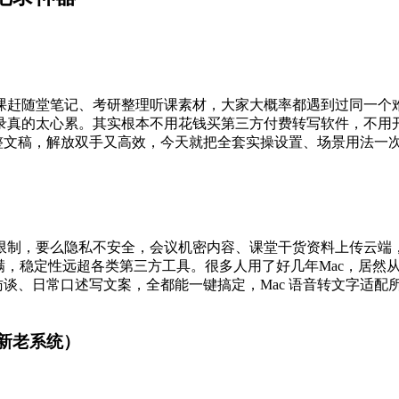
课赶随堂笔记、考研整理听课素材，大家大概率都遇到过同一个
录真的太心累。其实根本不用花钱买第三方付费转写软件，不用开
完整文稿，解放双手又高效，今天就把全套实操设置、场景用法一
限制，要么隐私不安全，会议机密内容、课堂干货资料上传云端，
满，稳定性远超各类第三方工具。很多人用了好几年Mac，居然
谈、日常口述写文案，全都能一键搞定，Mac 语音转文字适配
新老系统）