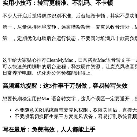
实用小技巧：转写更精准、不乱码、不卡顿
不少人开启后觉得偶尔识别不准、后台轻微卡顿，其实不是功
第一，尽量保持环境安静，远离嘈杂杂音，麦克风收音清晰，M
第二，定期优化电脑后台运行状态，不要同时堆满几十款高负
这里给大家贴心推荐CleanMyMac，日常搭配Mac语音转文
可以
快速关闭臃肿的后台
进程，释放硬件资源，让麦克风收音
日常养护电脑、优化办公体验都能用得上。
高频避坑提醒：这3件事千万别做，容易转写失效
想要长期稳定用好Mac 语音转文字，这几个误区一定要避开
不要随意关闭系统自带麦克风权限，权限关闭后，直接无
不要频繁切换陌生第三方麦克风设备，容易打乱系统音频
写在最后：免费高效，人人都能上手