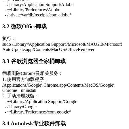
- /Library/Application Support/Adobe
- ~/Library/Preferences/Adobe
- /private/var/db/receipts/com.adobe*
3
.2 微软Office卸载
执行：
sudo /Library/'Application Support'/Microsoft/MAU2.0/Microsoft
AutoUpdate.app/Contents/MacOS/OfficeRemover
3
.3 谷歌浏览器全家桶卸载
彻底删除Chrome及相关服务：
1. 使用官方卸载程序：
/Applications/Google\ Chrome.app/Contents/MacOS/Google\
Chrome --uninstall
2. 手动清理残留：
- ~/Library/Application Support/Google
- /Library/Google
- ~/Library/Preferences/com.google*
3
.4 Autodesk专业软件卸载