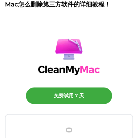
Mac怎么删除第三方软件的详细教程！
免费试用 7 天