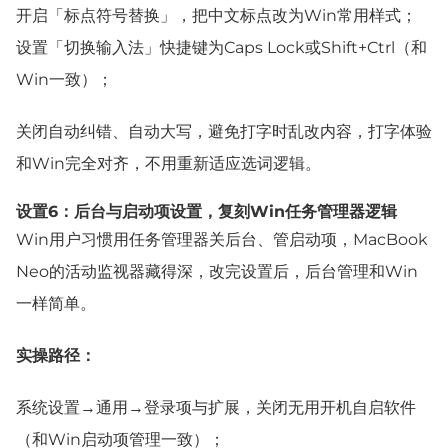
开启「标点符号替换」，把中文标点改为Win常用样式；
设置「切换输入法」快捷键为Caps Lock或Shift+Ctrl（和
Win一致）；
关闭自动纠错、自动大写，避免打字时乱改内容，打字体验
和Win完全对齐，不用重新适应选词逻辑。
设置6：后台与启动项设置，复刻Win任务管理器逻辑
Win用户习惯用任务管理器关后台、管启动项，MacBook
Neo的活动监视器藏得深，改完设置后，后台管理和Win
一样简单。
实操路径：
系统设置→通用→登录项
与扩展
，关闭无用开机自启软件
（和Win启动项管理一致）；