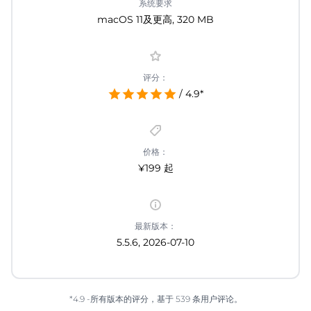
系统要求
macOS 11及更高, 320 MB
评分：
/ 4.9*
价格：
¥199 起
最新版本：
5.5.6, 2026-07-10
*4.9 -所有版本的评分，基于 539 条用户评论。