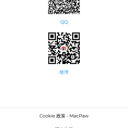
QQ
微博
Cookie 政策 - MacPaw