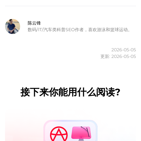
陈云锋
数码/IT/汽车类科普SEO作者，喜欢游泳和篮球运动。
2026-05-05
更新: 2026-05-05
接下来你能用什么阅读?