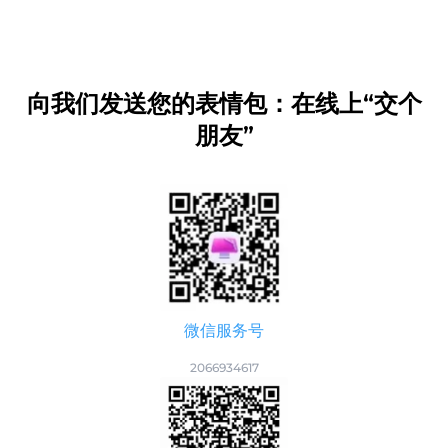
向我们发送您的表情包：在线上“交个
朋友”
微信服务号
2066934617