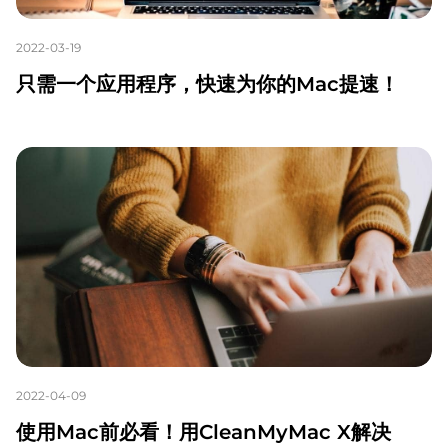
2022-03-19
只需一个应用程序，快速为你的Mac提速！
2022-04-09
使用Mac前必看！用CleanMyMac X解决