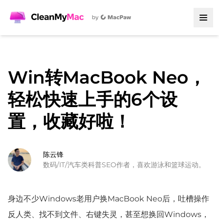
Win转MacBook Neo，
轻松快速上手的6个设
置，收藏好啦！
陈云锋
数码/IT/汽车类科普SEO作者，喜欢游泳和篮球运动。
身边不少Windows老用户换MacBook Neo后，吐槽操作
反人类、找不到文件、右键失灵，甚至想换回Windows，