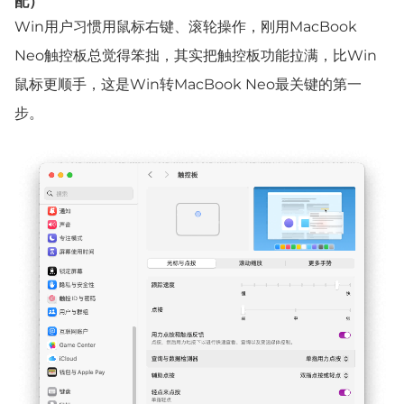
配）
Win用户习惯用鼠标右键、滚轮操作，刚用MacBook
Neo触控板总觉得笨拙，其实把触控板功能拉满，比Win
鼠标更顺手，这是Win转MacBook Neo最关键的第一
步。