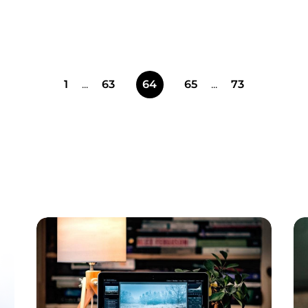
1
...
63
64
65
...
73