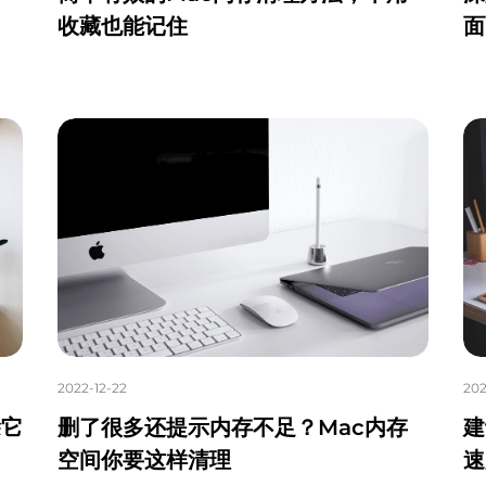
收藏也能记住
面
2022-12-22
202
除它
删了很多还提示内存不足？Mac内存
建
空间你要这样清理
速